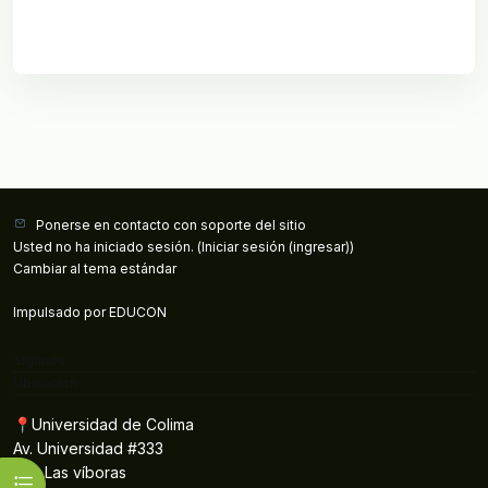
Ponerse en contacto con soporte del sitio
Usted no ha iniciado sesión. (
Iniciar sesión (ingresar)
)
Cambiar al tema estándar
Impulsado por
EDUCON
Síganos
Ubicación
📍Universidad de Colima
Av. Universidad #333
Col. Las víboras
Abrir índice del curso