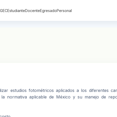
DGEC
Estudiante
Docente
Egresado
Personal
lizar estudios fotométricos aplicados a los diferentes c
 la normativa aplicable de México y su manejo de repor
 costo