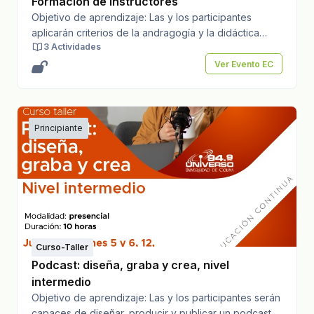
Formación de Instructores
Objetivo de aprendizaje: Las y los participantes
aplicarán criterios de la andragogía y la didáctica
3 Actividades
general en el diseño e impartición de un micro curso
de capacitación presencial, grupal, mediante una
Ver Evento EC
experiencia estructurada.Número ideal de asistentes:
20Costo propuesto para el asistente: $1400.00
general; $1200.00 universitarios, FEC y FEUCTotal de
horas: 20 horasTotal de créditos: N/APeríodo o Fecha
Principiante
del evento: 2, 6, 9, 13 y 20 de marzo de 2026Lugar
del evento: Dirección General de Educación
ContinuaDatos de contacto: Tel: 312 155 4498
dgecsocial@ucol.mx
Curso-Taller
Podcast: diseña, graba y crea, nivel
intermedio
Objetivo de aprendizaje: Las y los participantes serán
capaces de diseñar, producir y publicar un podcast