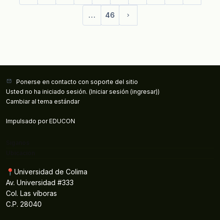
…
46
Página siguiente
Ponerse en contacto con soporte del sitio
Usted no ha iniciado sesión. (
Iniciar sesión (ingresar)
)
Cambiar al tema estándar
Impulsado por
EDUCON
Síganos
Ubicación
📍Universidad de Colima
Av. Universidad #333
Col. Las víboras
C.P. 28040