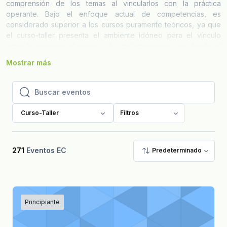
comprensión de los temas al vincularlos con la práctica
operante. Bajo el enfoque actual de competencias, es
considerado superior a los cursos puramente teóricos, ya que
el curso-taller presenta el ambiente idóneo para el vínculo
entre la conceptualización y la implementación, en donde el
instructor permite la autonomía de los estudiantes bajo una
Mostrar más
continua supervisión y oportuna retroalimentación.
Buscar eventos
Buscar eventos
Curso-Taller
Filtros
271
Eventos EC
Predeterminado
Principiante