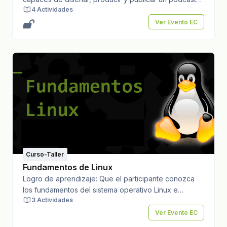
4 Actividades
como estrategia de comunicación, utilizando de
manera efectiva la voz, la música y los efectos
Ver Evento EC
sonoros, así como los procesos de locución,
producción y edición, para transmitir mensajes claros
y creativos.Número ideal de asistentes: 15Costo
propuesto para el asistente: $1200.00 general;
$1000.00 universitarios, FEC y FEUCTotal de horas: 10
horasTotal de créditos: N/APeríodo o Fecha del
evento: 5, 6, 12 , 13 y 19 de marzo de 2026Lugar del
evento: Dirección General de Radio
UniversitariaDatos de contacto: Tel: 312 155 4498
dgecsocial@ucol.mx
Curso-Taller
Fundamentos de Linux
Logro de aprendizaje: Que el participante conozca
los fundamentos del sistema operativo Linux e
3 Actividades
implemente los comandos de Linux para trabajar con
texto, hacer scripts, administración de usuarios,
Ver Evento EC
seguridad de archivos, y configuración de