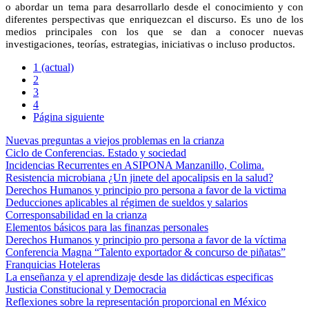
o abordar un tema para desarrollarlo desde el conocimiento y con
diferentes perspectivas que enriquezcan el discurso. Es uno de los
medios principales con los que se dan a conocer nuevas
investigaciones, teorías, estrategias, iniciativas o incluso productos.
1
(actual)
2
3
4
Página siguiente
Nuevas preguntas a viejos problemas en la crianza
Ciclo de Conferencias. Estado y sociedad
Incidencias Recurrentes en ASIPONA Manzanillo, Colima.
Resistencia microbiana ¿Un jinete del apocalipsis en la salud?
Derechos Humanos y principio pro persona a favor de la victima
Deducciones aplicables al régimen de sueldos y salarios
Corresponsabilidad en la crianza
Elementos básicos para las finanzas personales
Derechos Humanos y principio pro persona a favor de la víctima
Conferencia Magna “Talento exportador & concurso de piñatas”
Franquicias Hoteleras
La enseñanza y el aprendizaje desde las didácticas especificas
Justicia Constitucional y Democracia
Reflexiones sobre la representación proporcional en México