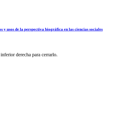
y usos de la perspectiva biográfica en las ciencias sociales
ferior derecha para cerrarlo.