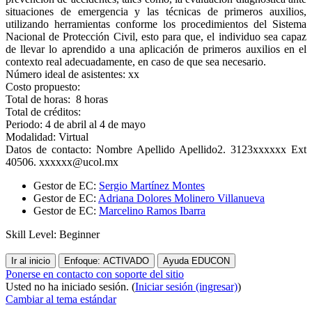
situaciones de emergencia y las técnicas de primeros auxilios,
utilizando herramientas conforme los procedimientos del Sistema
Nacional de Protección Civil, esto para que, el individuo sea capaz
de llevar lo aprendido a una aplicación de primeros auxilios en el
contexto real adecuadamente, en caso de que sea necesario.
Número ideal de asistentes: xx
Costo propuesto:
Total de horas: 8 horas
Total de créditos:
Periodo: 4 de abril al 4 de mayo
Modalidad: Virtual
Datos de contacto: Nombre Apellido Apellido2. 3123xxxxxx Ext
40506. xxxxxx@ucol.mx
Gestor de EC:
Sergio Martínez Montes
Gestor de EC:
Adriana Dolores Molinero Villanueva
Gestor de EC:
Marcelino Ramos Ibarra
Skill Level
:
Beginner
Ir al inicio
Enfoque: ACTIVADO
Ayuda EDUCON
Ponerse en contacto con soporte del sitio
Usted no ha iniciado sesión. (
Iniciar sesión (ingresar)
)
Cambiar al tema estándar