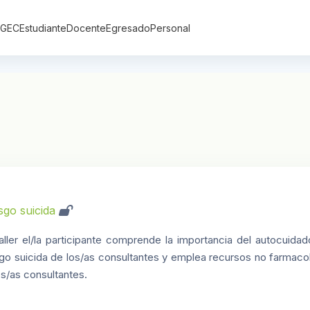
DGEC
Estudiante
Docente
Egresado
Personal
sgo suicida
-taller el/la participante comprende la importancia del autocuida
iesgo suicida de los/as consultantes y emplea recursos no farmac
s/as consultantes.