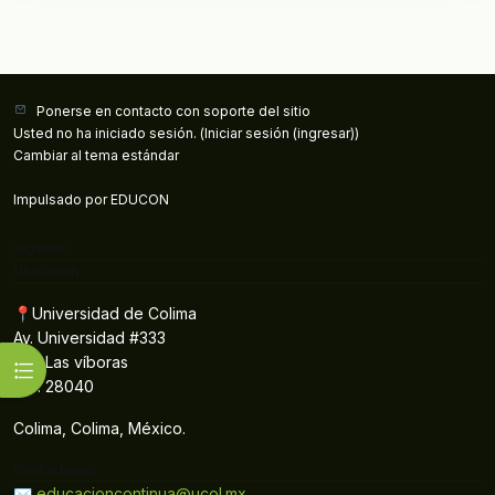
Ponerse en contacto con soporte del sitio
Usted no ha iniciado sesión. (
Iniciar sesión (ingresar)
)
Cambiar al tema estándar
Impulsado por
EDUCON
Síganos
Ubicación
📍Universidad de Colima
Av. Universidad #333
Col. Las víboras
Abrir índice del curso
C.P. 28040
Colima, Colima, México.
Contáctanos
✉️ educacioncontinua@ucol.mx