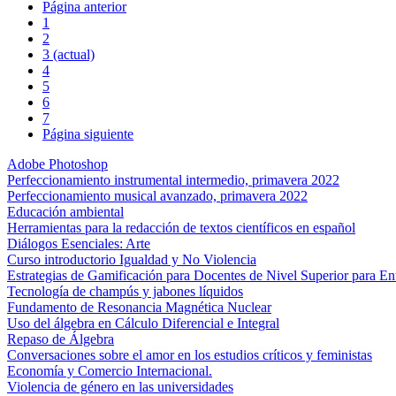
Página anterior
1
2
3
(actual)
4
5
6
7
Página siguiente
Adobe Photoshop
Perfeccionamiento instrumental intermedio, primavera 2022
Perfeccionamiento musical avanzado, primavera 2022
Educación ambiental
Herramientas para la redacción de textos científicos en español
Diálogos Esenciales: Arte
Curso introductorio Igualdad y No Violencia
Estrategias de Gamificación para Docentes de Nivel Superior para Ent
Tecnología de champús y jabones líquidos
Fundamento de Resonancia Magnética Nuclear
Uso del álgebra en Cálculo Diferencial e Integral
Repaso de Álgebra
Conversaciones sobre el amor en los estudios críticos y feministas
Economía y Comercio Internacional.
Violencia de género en las universidades